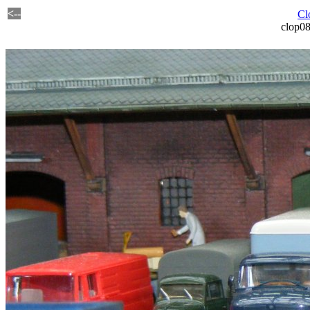
<--
Cl
clop0