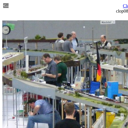
<--
Cl
clop0