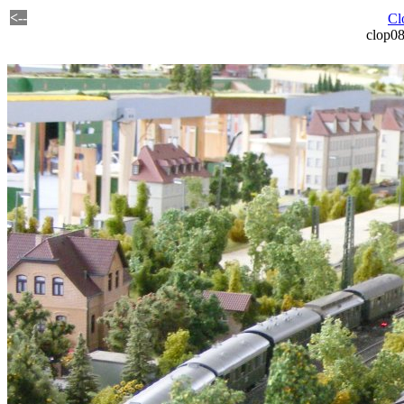
<--
Cl
clop0